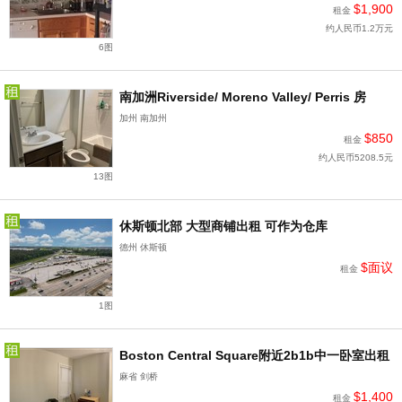
$1,900
租金
约人民币1.2万元
6图
南加洲Riverside/ Moreno Valley/ Perris 房
加州 南加州
$850
租金
约人民币5208.5元
13图
休斯顿北部 大型商铺出租 可作为仓库
德州 休斯顿
$面议
租金
1图
Boston Central Square附近2b1b中一卧室出租
麻省 剑桥
$1,400
租金