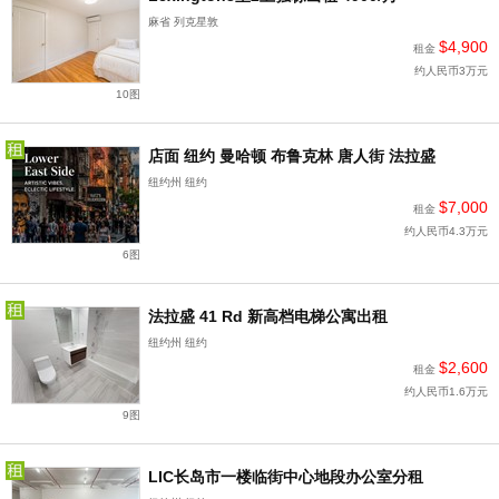
麻省 列克星敦
$4,900
租金
约人民币3万元
10图
店面 纽约 曼哈顿 布鲁克林 唐人街 法拉盛
纽约州 纽约
$7,000
租金
约人民币4.3万元
6图
法拉盛 41 Rd 新高档电梯公寓出租
纽约州 纽约
$2,600
租金
约人民币1.6万元
9图
LIC长岛市一楼临街中心地段办公室分租