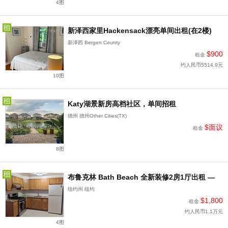
4图
新泽西家里Hackensack漂亮单间出租(在2楼)
新泽西 Bergen County
$900
租金
约人民币5514.9元
10图
Katy湖景新房高档社区，单间招租
德州 德州Other Cities(TX)
$面议
租金
8图
布鲁克林 Bath Beach 全新装修2房1厅出租 —
纽约州 纽约
$1,800
租金
约人民币1.1万元
4图