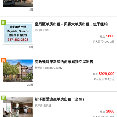
6图
皇后区单房出租 - 贝赛大单房出租，位于纽约
纽约州 纽约
$800
租金
约人民币4902.2元
1图
曼哈顿对岸新泽西两家庭独立屋出售
新泽西 Hudson County
$929,000
售价
约人民币569万元
20图
新泽西爱迪生单房出租（全包）
新泽西 爱的逊
$860
租金
约人民币5269.8元