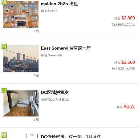
malden 2b2b 出租
麻省 波士顿
$2,800
租金
约人民币1.7万元
1图
East Somerville两房一厅
麻省 Somerville
$2,500
租金
约人民币1.5万元
5图
DC区域拼室友
华盛顿DC 华盛顿DC
$面议
租金
1图
DC低价好房，仅一间，1月入住