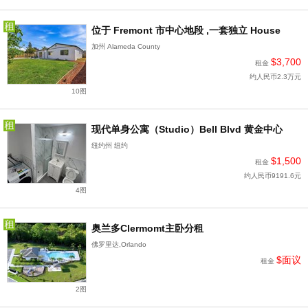
位于 Fremont 市中心地段 ,一套独立 House
加州 Alameda County
$3,700
租金
约人民币2.3万元
10图
现代单身公寓（Studio）Bell Blvd 黄金中心
纽约州 纽约
$1,500
租金
约人民币9191.6元
4图
奥兰多Clermomt主卧分租
佛罗里达,Orlando
$面议
租金
2图