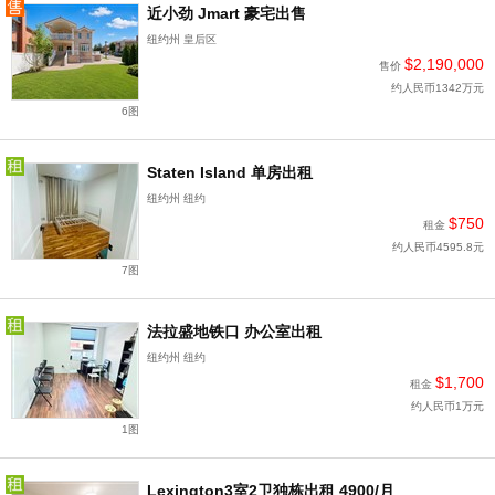
近小劲 Jmart 豪宅出售
纽约州 皇后区
$2,190,000
售价
约人民币1342万元
6图
Staten Island 单房出租
纽约州 纽约
$750
租金
约人民币4595.8元
7图
法拉盛地铁口 办公室出租
纽约州 纽约
$1,700
租金
约人民币1万元
1图
Lexington3室2卫独栋出租 4900/月