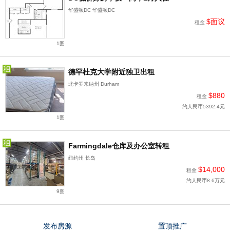
华盛顿DC 华盛顿DC
$面议
租金
1图
德罕杜克大学附近独卫出租
北卡罗来纳州 Durham
$880
租金
约人民币5392.4元
1图
Farmingdale仓库及办公室转租
纽约州 长岛
$14,000
租金
约人民币8.6万元
9图
发布房源
置顶推广