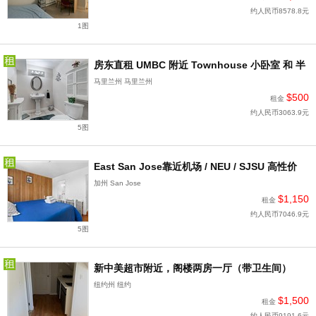
约人民币8578.8元
1图
房东直租 UMBC 附近 Townhouse 小卧室 和 半
马里兰州 马里兰州
$500
租金
约人民币3063.9元
5图
East San Jose靠近机场 / NEU / SJSU 高性价
加州 San Jose
$1,150
租金
约人民币7046.9元
5图
新中美超市附近，阁楼两房一厅（带卫生间）
纽约州 纽约
$1,500
租金
约人民币9191.6元