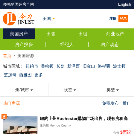
领先的国际房产网
English
美国
注册
登录
美国房产
出售
出租
商业地产
房产投资
经纪人
房产动态
首页
>
美国房源
城市区域：
纽约市
曼哈顿
长岛
新泽西
旧金山
洛杉矶
波士顿
芝加哥
西雅图
更多
州/城市
状态
类型
热门房源
免费发布
推广
紐約上州Rochester購物广场出售，现有房租高
纽约州 Monroe County
$面议
售价