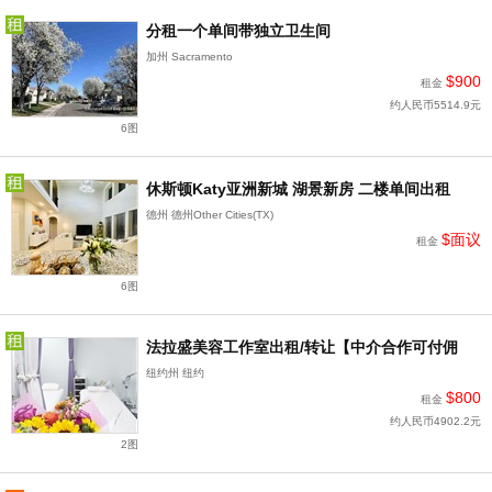
分租一个单间带独立卫生间
加州 Sacramento
$900
租金
约人民币5514.9元
6图
休斯顿Katy亚洲新城 湖景新房 二楼单间出租
德州 德州Other Cities(TX)
$面议
租金
6图
法拉盛美容工作室出租/转让【中介合作可付佣
纽约州 纽约
$800
租金
约人民币4902.2元
2图