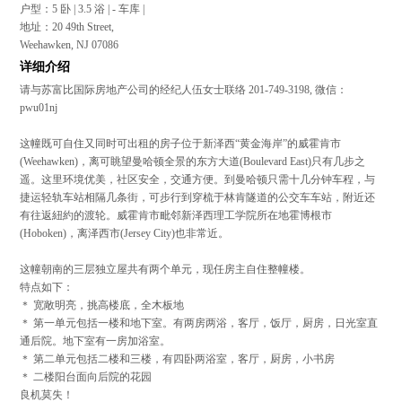
户型：5 卧 | 3.5 浴 | - 车库 |
地址：20 49th Street,
Weehawken, NJ 07086
详细介绍
请与苏富比国际房地产公司的经纪人伍女士联络 201-749-3198, 微信：
pwu01nj
这幢既可自住又同时可出租的房子位于新泽西“黄金海岸”的威霍肯市
(Weehawken)，离可眺望曼哈顿全景的东方大道(Boulevard East)只有几步之
遥。这里环境优美，社区安全，交通方便。到曼哈顿只需十几分钟车程，与
捷运轻轨车站相隔几条街，可步行到穿梳于林肯隧道的公交车车站，附近还
有往返紐約的渡轮。威霍肯市毗邻新泽西理工学院所在地霍博根市
(Hoboken)，离泽西市(Jersey City)也非常近。
这幢朝南的三层独立屋共有两个单元，现任房主自住整幢楼。
特点如下：
＊ 宽敞明亮，挑高楼底，全木板地
＊ 第一单元包括一楼和地下室。有两房两浴，客厅，饭厅，厨房，日光室直
通后院。地下室有一房加浴室。
＊ 第二单元包括二楼和三楼，有四卧两浴室，客厅，厨房，小书房
＊ 二楼阳台面向后院的花园
良机莫失！