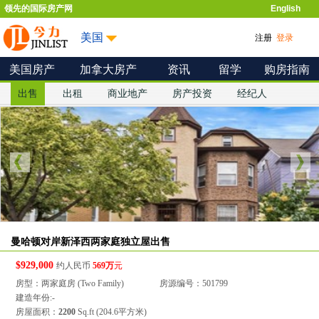
领先的国际房产网
English
美国
注册
登录
美国房产
加拿大房产
资讯
留学
购房指南
出售
出租
商业地产
房产投资
经纪人
曼哈顿对岸新泽西两家庭独立屋出售
$929,000
约人民币
569万
元
房型：两家庭房 (Two Family)
房源编号：501799
建造年份:-
房屋面积：
2200
Sq.ft (204.6平方米)