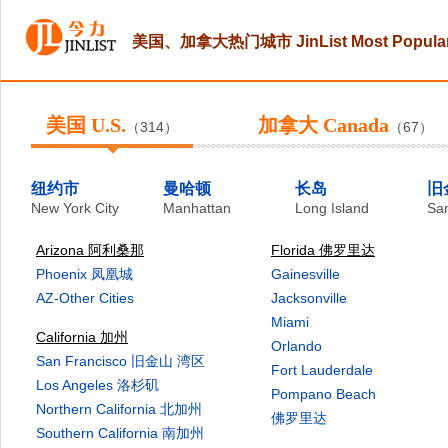
美国、加拿大热门城市 JinList Most Popular 
美国 U.S.
加拿大 Canada
（314）
（67）
纽约市
曼哈顿
长岛
旧
New York City
Manhattan
Long Island
San
Arizona 阿利桑那
Florida 佛罗里达
Phoenix 凤凰城
Gainesville
AZ-Other Cities
Jacksonville
Miami
California 加州
Orlando
San Francisco 旧金山 湾区
Fort Lauderdale
Los Angeles 洛杉矶
Pompano Beach
Northern California 北加州
佛罗里达
Southern California 南加州