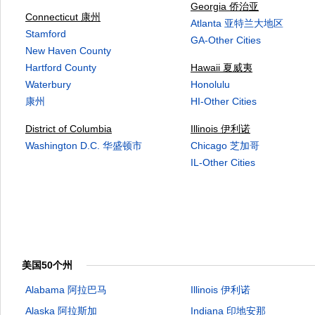
Georgia 侨治亚
Connecticut 康州
Atlanta 亚特兰大地区
Stamford
GA-Other Cities
New Haven County
Hartford County
Hawaii 夏威夷
Waterbury
Honolulu
康州
HI-Other Cities
District of Columbia
Illinois 伊利诺
Washington D.C. 华盛顿市
Chicago 芝加哥
IL-Other Cities
美国50个州
Alabama 阿拉巴马
Illinois 伊利诺
Alaska 阿拉斯加
Indiana 印地安那