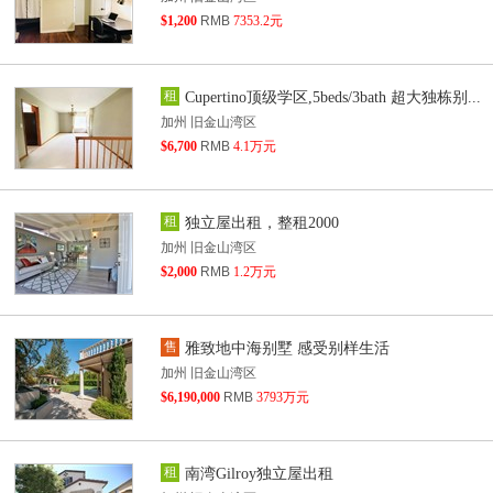
$1,200
RMB
7353.2元
租
Cupertino顶级学区,5beds/3bath 超大独栋别...
加州 旧金山湾区
$6,700
RMB
4.1万元
租
独立屋出租，整租2000
加州 旧金山湾区
$2,000
RMB
1.2万元
售
雅致地中海别墅 感受别样生活
加州 旧金山湾区
$6,190,000
RMB
3793万元
租
南湾Gilroy独立屋出租