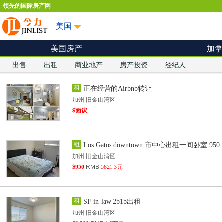
领先的国际房产网
美国
美国房产
加
出售
出租
商业地产
房产投资
经纪人
租
正在经营的Airbnb转让
加州 旧金山湾区
$面议
租
Los Gatos downtown 市中心出租一间卧室 950
加州 旧金山湾区
$950
RMB
5821.3元
租
SF in-law 2b1b出租
加州 旧金山湾区