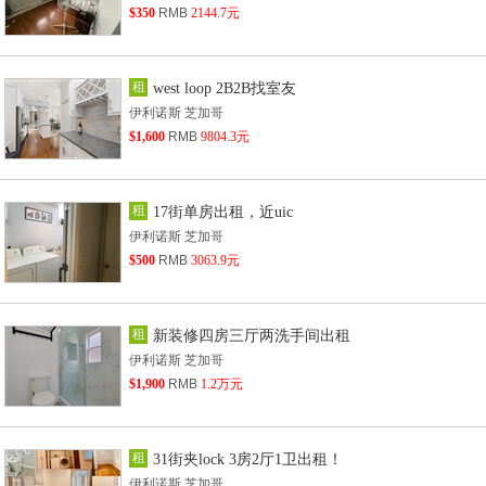
$350
RMB
2144.7元
租
west loop 2B2B找室友
伊利诺斯 芝加哥
$1,600
RMB
9804.3元
租
17街单房出租，近uic
伊利诺斯 芝加哥
$500
RMB
3063.9元
租
新装修四房三厅两洗手间出租
伊利诺斯 芝加哥
$1,900
RMB
1.2万元
租
31街夹lock 3房2厅1卫出租！
伊利诺斯 芝加哥