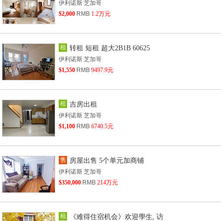
伊利诺斯 芝加哥
$2,000
RMB
1.2万元
租
转租 短租 超大2B1B 60625
伊利诺斯 芝加哥
$1,550
RMB
9497.9元
租
吉房出租
伊利诺斯 芝加哥
$1,100
RMB
6740.5元
售
房屋出售 5个单元加商铺
伊利诺斯 芝加哥
$350,000
RMB
214万元
租
《难得住宿机会》欢迎學生, 访