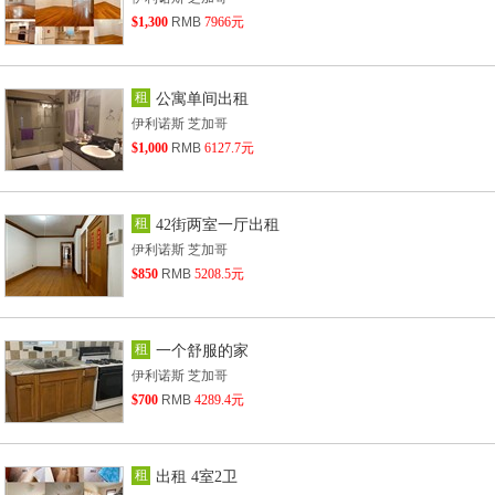
$1,300
RMB
7966元
租
公寓单间出租
伊利诺斯 芝加哥
$1,000
RMB
6127.7元
租
42街两室一厅出租
伊利诺斯 芝加哥
$850
RMB
5208.5元
租
一个舒服的家
伊利诺斯 芝加哥
$700
RMB
4289.4元
租
出租 4室2卫