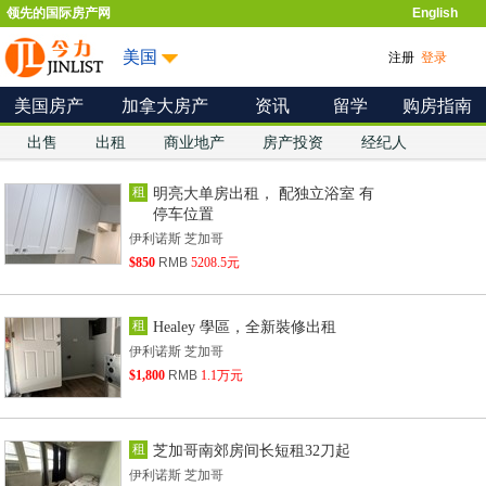
领先的国际房产网
English
美国
注册
登录
美国房产
加拿大房产
资讯
留学
购房指南
出售
出租
商业地产
房产投资
经纪人
租
明亮大单房出租， 配独立浴室 有
停车位置
伊利诺斯 芝加哥
$850
RMB
5208.5元
租
Healey 學區，全新裝修出租
伊利诺斯 芝加哥
$1,800
RMB
1.1万元
租
芝加哥南郊房间长短租32刀起
伊利诺斯 芝加哥