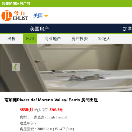
领先的国际房产网
美国
美国房产
加
出售
出租
商业地产
房产投资
经纪人
南加洲Riverside/ Moreno Valley/ Perris 房間出租
$850/月
约人民币
5208.5
元
房型：一家庭房 (Single Family)
建造年份:-
房屋面积：
3800
Sq.ft (353.4平方米)