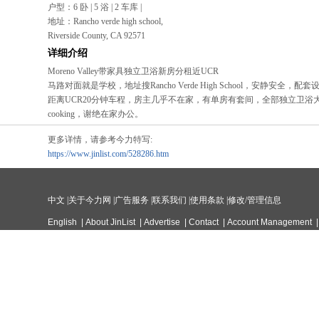
户型：6 卧 | 5 浴 | 2 车库 |
地址：Rancho verde high school,
Riverside County, CA 92571
详细介绍
Moreno Valley带家具独立卫浴新房分租近UCR
马路对面就是学校，地址搜Rancho Verde High School，安静安
距离UCR20分钟车程，房主几乎不在家，有单房有套间，全部独立卫浴大
cooking，谢绝在家办公。
更多详情，请参考今力特写:
https://www.jinlist.com/528286.htm
中文
|
关于今力网
|
广告服务
|
联系我们
|
使用条款
|
修改/管理信息
English
|
About JinList
|
Advertise
|
Contact
|
Account Management