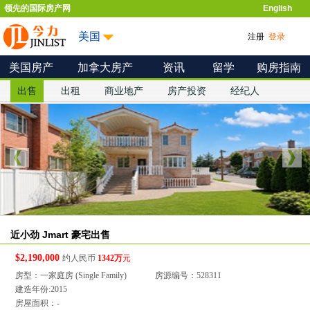
领先的国际房产网
English
美国
注册
登录
美国房产
加拿大房产
资讯
留学
购房指南
出售
出租
商业地产
房产投资
经纪人
近小劲 Jmart 豪宅出售
$2,190,000
约人民币
1342万
元
房型：一家庭房 (Single Family)
房源编号：528311
建造年份:2015
房屋面积：-