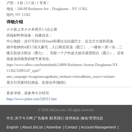
户型：4 卧 | 3.5 浴 | 1 车库 |
地址：248-09 Rushmore Ave，Douglaston，NY 11362,
纽约, NY 11362
详细介绍
🎉🎉新上市🎉🎉本周天1-3点公展
高端材料和设备：自建自住；
中心地段：步行可到小径Jmart和通往法拉盛巴士，近北方大道和高速.
闹中取静的4房3.5浴大豪宅，入口两层高顶（图三），一楼有一房一浴，二
楼主卧连大阳台（图七）， 另跟一个户外超大娱乐观景阳台（图八）。还有
很多值得推荐的细节来等你。
https://www.zillow.com/homedetails/24809-Rushmore-Avenue-Douglaston-NY-
11362/32095147_zpid/?
utm_campaign=iosappmessage&utm_medium=referral&utm_source=txtshare
屋主付买家经纪佣金。欢迎合作[愉快]
更多详情，请参考今力特写:
https://www.jinlist.com/528311.htm
© 2026 JinList.com. All rights reserved.
中文
|
关于今力网
|
广告服务
|
联系我们
|
使用条款
|
修改/管理信息
English
|
About JinList
|
Advertise
|
Contact
|
Account Management
|