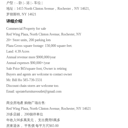
户型：- 卧 | - 浴 | - 车位 |
地址：1415 North Clinton Avenue，Rochester，NY 14621,
罗彻斯特, NY 14621
详细介绍
Commercial Property for sale
Red Wing Plaza, North Clinton Avenue, Rochester, NY
20+ Store units, 200 parking lots
Plaza Gross square footage: 150,000 square feet.
Land: 4.39 Acres
Annual revenue more $900,000/year
Annual expenses $90,000+/year
Sale Price $65/square foot, Owner is retiring
Buyers and agents are welcome to contact owner
Mr. Bill Ho 585-739-5531
Discount chain stores are welcome too.
Email: upstatefurnitureoutlet@gmail.com
商业房地產 购物广场出售:
Red Wing Plaza, North Clinton Avenue, Rochester, NY 14621
20多店鋪， 200個停車位
年收入90多萬美元， 支出費用9萬多
房東退休， 平售價 每平方尺$65.00