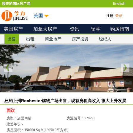
领先的国际房产网
English
美国
注册
登录
美国房产
加拿大房产
资讯
留学
购房指南
出售
出租
商业地产
房产投资
经纪人
紐約上州Rochester購物广场出售，现有房租高收入 很大上升发展
面议
房型：店面商铺
房源编号：528291
建造年份:-
房屋面积：
150000
Sq.ft (13950.0平方米)