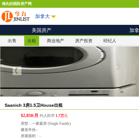
领先的国际房产网
加拿大
美国房产
加
出售
出租
商业地产
房产投资
经纪人
Saanich 3房1.5卫House出租
$2,850/月
约人民币
1.7万
元
房型：一家庭房 (Single Family)
建造年份:-
房屋面积：-