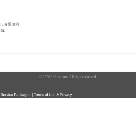
ford，交通便利
庭院
© 2026 JinList.com. All rights reserved.
|
Service Packages
|
Terms of Use & Privacy