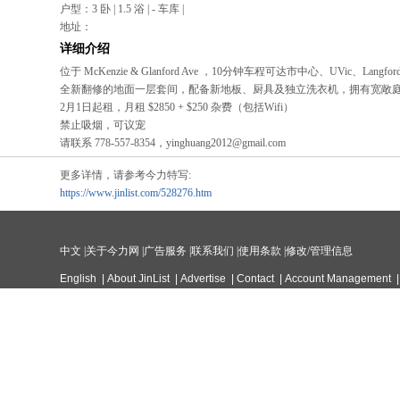
户型：3 卧 | 1.5 浴 | - 车库 |
地址：
详细介绍
位于 McKenzie & Glanford Ave ，10分钟车程可达市中心、UVic、Lang
全新翻修的地面一层套间，配备新地板、厨具及独立洗衣机，拥有宽敞
2月1日起租，月租 $2850 + $250 杂费（包括Wifi）
禁止吸烟，可议宠
请联系 778-557-8354，yinghuang2012@gmail.com
更多详情，请参考今力特写:
https://www.jinlist.com/528276.htm
中文
|
关于今力网
|
广告服务
|
联系我们
|
使用条款
|
修改/管理信息
English
|
About JinList
|
Advertise
|
Contact
|
Account Management