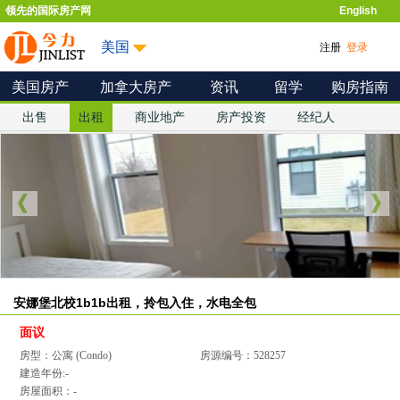
领先的国际房产网
English
美国
注册
登录
美国房产
加拿大房产
资讯
留学
购房指南
出售
出租
商业地产
房产投资
经纪人
安娜堡北校1b1b出租，拎包入住，水电全包
面议
房型：公寓 (Condo)
房源编号：528257
建造年份:-
房屋面积：-