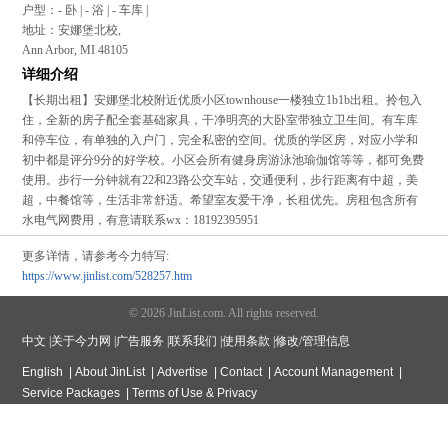
户型：- 卧 | - 浴 | - 车库 |
地址：安娜堡北校,
Ann Arbor, MI 48105
详细介绍
【长期出租】安娜堡北校附近优质小区townhouse一楼独立1b1b出租。拎包入
住，全新的房子配全套基础家具，干净明亮的大卧室带独立卫生间。有车库
和停车位，有单独的入户门，完全私密的空间。优质的学区房，对应小学和
初中都是评分9分的好学校。小区会所有健身房游泳池瑜伽馆等等，都可免费
使用。步行一分钟就有22和23路公交车站，交通便利，步行距离有中超，美
超，中餐馆等，生活非常舒适。希望室友爱干净，长租优先。房租包含所有
水电气网费用，有意请联系wx：18192395951
更多详情，请参考今力特写:
https://www.jinlist.com/528257.htm
© 2026 JinList.com. All rights reserved.
中文
|
关于今力网
|
广告服务
|
联系我们
|
使用条款
|
修改/管理信息
English
|
About JinList
|
Advertise
|
Contact
|
Account Management
|
Service Packages
|
Terms of Use & Privacy